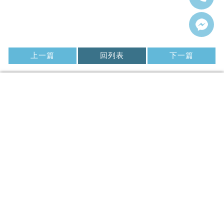
上一篇
回列表
下一篇
@319ENINT
0978605023
he2589635@gmail.com
高雄市左營區(來電接洽預約)
回首頁
關於舒馳
服務項目
流程&時間
服務實績
清洗案例